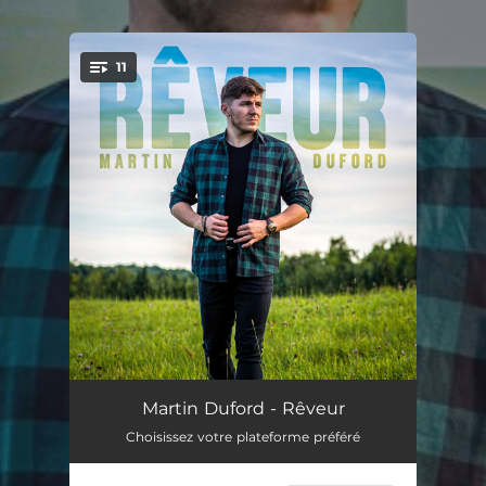
.
11
You're all set!
Rêveur
03:32
Martin Duford - Rêveur
Choisissez votre plateforme préféré
Si tu veux
03:13