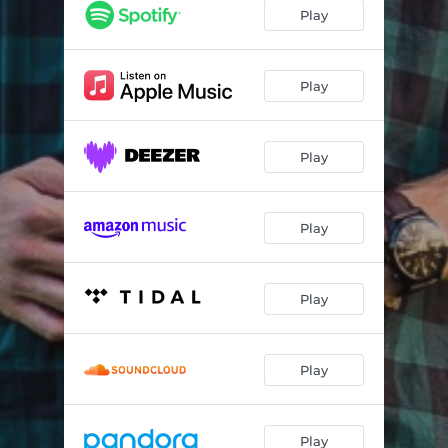
Dans mon bateau
03:26
Play
Je vais t’aimer autant
03:19
Su'l party
03:58
Play
La paire de bottes
03:55
Play
Ce que j'ai de plus beau
04:19
Si je n’avais pas peur (feat. Paul Daraîche)
04:01
Play
Ne plus t'aimer
03:05
Travailler
03:22
Play
À tous les vendredis (feat. Lendemain de veille)
03:13
Play
Play